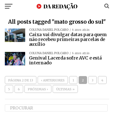
All posts tagged "mato grosso do sul"
COLUNA DANIEL POLCARO
6 anos atrás
Caixa vai divulgar datas para quem
não recebeu primeiras parcelas de
auxílio
COLUNA DANIEL POLCARO
6 anos atrás
Genival Lacerda sofre AVC e está
internado
PÁGINA 2 DE 13
‹ ANTERIORES
1
2
3
4
5
6
PRÓXIMAS ›
ÚLTIMAS »