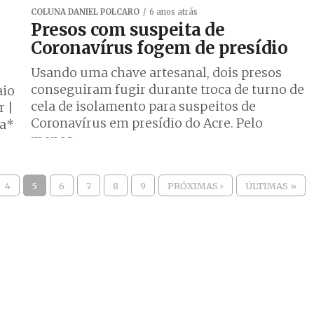
COLUNA DANIEL POLCARO
6 anos atrás
Presos com suspeita de
Coronavírus fogem de presídio
Usando uma chave artesanal, dois presos
conseguiram fugir durante troca de turno de
aio
cela de isolamento para suspeitos de
r |
Coronavírus em presídio do Acre. Pelo
ba*
menos...
4
5
6
7
8
9
PRÓXIMAS ›
ÚLTIMAS »