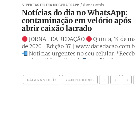
NOTÍCIAS DO DIA NO WHATSAPP
6 anos atrás
Notícias do dia no WhatsApp:
contaminação em velório após
abrir caixão lacrado
JORNAL DA REDAÇÃO
Quinta, 14 de m
de 2020 | Edição 37 | www.daredacao.com.b
Notícias urgentes no seu celular. *Rece
>>> http://abre.ai/aR1d
Família abre...
PÁGINA 5 DE 13
‹ ANTERIORES
1
2
3