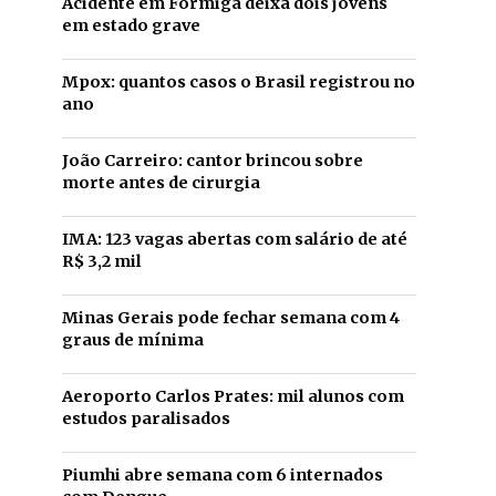
Acidente em Formiga deixa dois jovens
em estado grave
Mpox: quantos casos o Brasil registrou no
ano
João Carreiro: cantor brincou sobre
morte antes de cirurgia
IMA: 123 vagas abertas com salário de até
R$ 3,2 mil
Minas Gerais pode fechar semana com 4
graus de mínima
Aeroporto Carlos Prates: mil alunos com
estudos paralisados
Piumhi abre semana com 6 internados