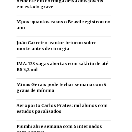
Acidente em Formiga deixa dois jovens
em estado grave
Mpox: quantos casos o Brasil registrou no
ano
João Carreiro: cantor brincou sobre
morte antes de cirurgia
IMA: 123 vagas abertas com salário de até
R$ 3,2 mil
Minas Gerais pode fechar semana com 4
graus de mínima
Aeroporto Carlos Prates: mil alunos com
estudos paralisados
Piumhi abre semana com 6 internados