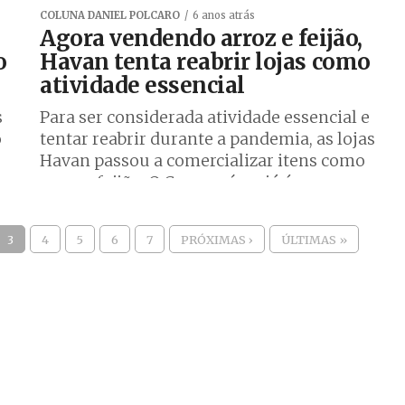
COLUNA DANIEL POLCARO
6 anos atrás
Agora vendendo arroz e feijão,
o
Havan tenta reabrir lojas como
atividade essencial
s
Para ser considerada atividade essencial e
o
tentar reabrir durante a pandemia, as lojas
Havan passou a comercializar itens como
arroz e feijão. O Coronavírus já é...
3
4
5
6
7
PRÓXIMAS ›
ÚLTIMAS »