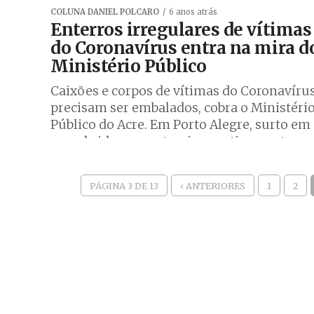
COLUNA DANIEL POLCARO
6 anos atrás
Enterros irregulares de vítimas
do Coronavírus entra na mira d
Ministério Público
Caixões e corpos de vítimas do Coronavíru
precisam ser embalados, cobra o Ministéri
Público do Acre. Em Porto Alegre, surto em
casa de idosos contamina praticamente...
PÁGINA 3 DE 13
‹ ANTERIORES
1
2