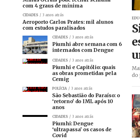
com 4 graus de mínima
CIDADES
3 anos atrás
EDU
Aeroporto Carlos Prates: mil alunos
S
com estudos paralisados
e
CIDADES
3 anos atrás
Piumhi abre semana com 6
internados com Dengue
u
CIDADES
3 anos atrás
Piumhi e Capitólio: quais
Mai
as obras prometidas pela
do 
Cemig
POLÍCIA
3 anos atrás
São Sebastião do Paraíso: o
‘retorno’ do IML após 10
anos
CIDADES
3 anos atrás
Piumhi: Dengue
‘ultrapassa’ os casos de
Covid