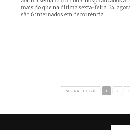
abriu a semana com dois hospitalizados a
mais do que na última sexta-feira, 24: agor
são 6 internados em decorrência...
PÁGINA 1 DE 1218
1
2
3