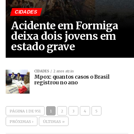
CIDADES
Acidente em Formiga
deixa dois jovens em
estado grave
CIDADES
2 anos atrás
Mpox: quantos casos o Brasil
registrou no ano
PÁGINA 1 DE 951
1
2
3
4
5
PRÓXIMAS ›
ÚLTIMAS »