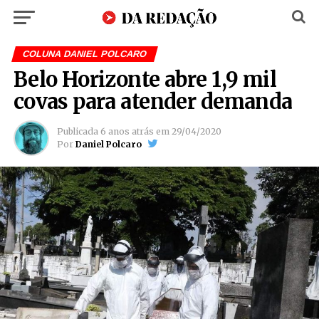
COLUNA DANIEL POLCARO
Belo Horizonte abre 1,9 mil
covas para atender demanda
Publicada
6 anos atrás
em
29/04/2020
Por
Daniel Polcaro