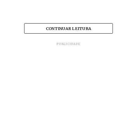
CONTINUAR LEITURA
PUBLICIDADE
Em
Manaus (AM)
, caixões não vão mais
ser enterrados empilhados.
O que importa!
PREPARAÇÃO
O prefeito de Belo Horizonte,
Alexandre Kalil, anunciou hoje a abertura de 1,9
mil covas em cemitérios municipais para vítimas
do
Coronavírus
.