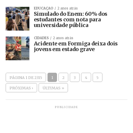
EDUCAÇÃO
2 anos atrás
Simulado do Enem: 60% dos
estudantes com nota para
universidade pública
CIDADES
2 anos atrás
Acidente em Formiga deixa dois
jovens em estado grave
PÁGINA 1 DE 2315
1
2
3
4
5
PRÓXIMAS ›
ÚLTIMAS »
PUBLICIDADE