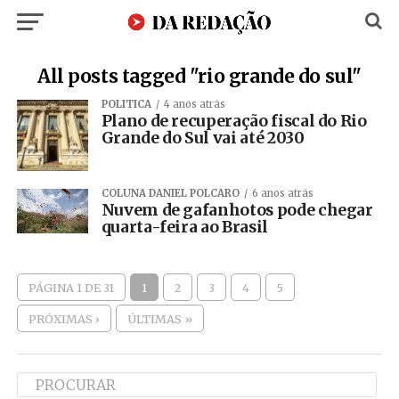
All posts tagged "rio grande do sul"
POLÍTICA
4 anos atrás
Plano de recuperação fiscal do Rio
Grande do Sul vai até 2030
COLUNA DANIEL POLCARO
6 anos atrás
Nuvem de gafanhotos pode chegar
quarta-feira ao Brasil
PÁGINA 1 DE 31
1
2
3
4
5
PRÓXIMAS ›
ÚLTIMAS »