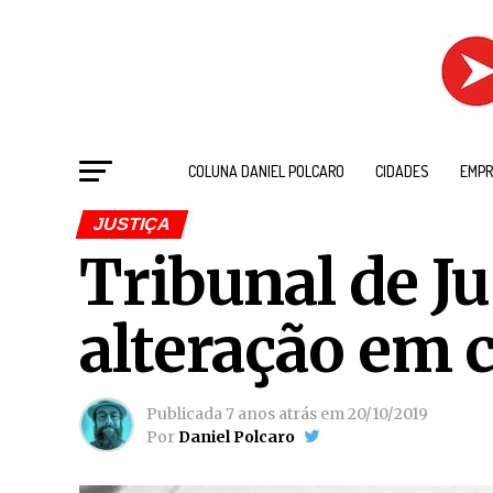
COLUNA DANIEL POLCARO
CIDADES
EMPR
JUSTIÇA
Tribunal de Ju
alteração em c
Publicada
7 anos atrás
em
20/10/2019
Por
Daniel Polcaro