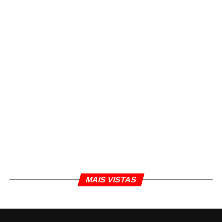
Jornalista e editor dos sites Da Redação, Front Pages
News e Cura Plena. Escritor do 'Museu da Notícia' e 'Quer
um conselho?'.
MAIS VISTAS