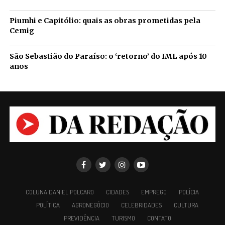
Piumhi e Capitólio: quais as obras prometidas pela
Cemig
São Sebastião do Paraíso: o ‘retorno’ do IML após 10
anos
COLUNA DANIEL POLCARO
CIDADES
EMPREGO
POLÍCIA
POLÍTICA
AGRONEGÓCIO
CELEBRIDADES
CULTURA
PREVIDÊNCIA
TURISMO
CONTATO