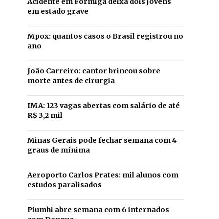
Acidente em Formiga deixa dois jovens
em estado grave
Mpox: quantos casos o Brasil registrou no
ano
João Carreiro: cantor brincou sobre
morte antes de cirurgia
IMA: 123 vagas abertas com salário de até
R$ 3,2 mil
Minas Gerais pode fechar semana com 4
graus de mínima
Aeroporto Carlos Prates: mil alunos com
estudos paralisados
Piumhi abre semana com 6 internados