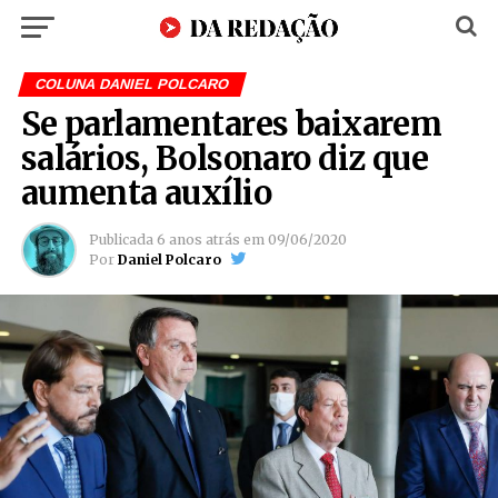
COLUNA DANIEL POLCARO
Se parlamentares baixarem
salários, Bolsonaro diz que
aumenta auxílio
Publicada
6 anos atrás
em
09/06/2020
Por
Daniel Polcaro