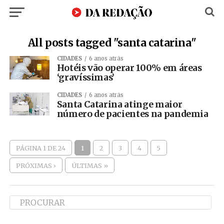
All posts tagged "santa catarina"
CIDADES
6 anos atrás
Hotéis vão operar 100% em áreas
‘gravíssimas’
CIDADES
6 anos atrás
Santa Catarina atinge maior
número de pacientes na pandemia
PÁGINA 1 DE 24
1
2
3
4
5
PRÓXIMAS ›
ÚLTIMAS »