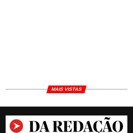
foram definidos pelo TSE, com base na capacidade
de conexão à internet disponível em cada
localidade. Confira o cronograma na
Resolução
TRE nº 1112/2019.
A utilização do PJe no TRE-MG começou na
segunda instância em outubro de 2017. Nas
Eleições 2018, todos os feitos tramitaram na Corte
Eleitoral mineira de forma eletrônica. Nas
eleições municipais de 2020, todos os processos
relativos ao pleito também tramitarão na
plataforma.
MAIS VISTAS
TÓPICOS RELACIONADOS
DA REDAÇÃO
JORNALISMO
JUSTIÇA
PROCESSO JUDICIAL ELETRÔNICO
Daniel Polcaro