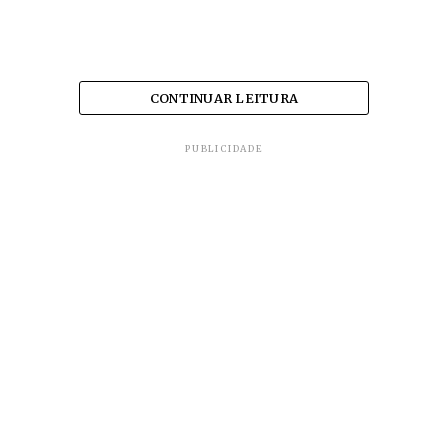
CONTINUAR LEITURA
PUBLICIDADE
A técnica foi testada e avaliada no cultivo em
campo e demonstrou eficácia, atesta a
pesquisadora Ana Clara Fernandes, autora de
dissertação desenvolvida no âmbito do mestrado
em produção vegetal. Ela falou sobre a pesquisa na
edição desta semana do
programa Veredas da