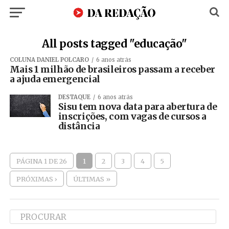
All posts tagged "educação"
COLUNA DANIEL POLCARO
6 anos atrás
Mais 1 milhão de brasileiros passam a receber
a ajuda emergencial
DESTAQUE
6 anos atrás
Sisu tem nova data para abertura de
inscrições, com vagas de cursos a
distância
PÁGINA 1 DE 26
1
2
3
4
5
PRÓXIMAS ›
ÚLTIMAS »