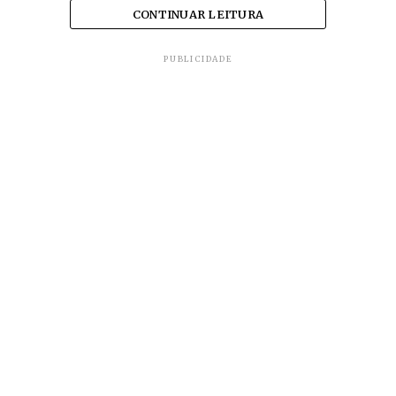
CONTINUAR LEITURA
PUBLICIDADE
O uso de máscara é obrigatório em todos os
espaços públicos e no comércio, com
possibilidade de multa de R$ 108,27.
Multa por descumprimento de decreto é de R$
216,55, mas em caso de reincidência, suspensão de