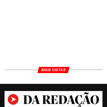
TÓPICOS RELACIONADOS
DANIEL POLCARO
GERENTE
GUAXUPÉ
JORNALISMO
JORNALISTA DANIEL POLCARO
MORTO
POLÍCIA
VEJA VÍDEO
VÍDEO
Daniel Polcaro
Jornalista e editor dos sites Da Redação, Front Pages
MAIS VISTAS
News e Cura Plena. Escritor do 'Museu da Notícia' e 'Quer
um conselho?'.