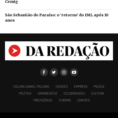
Cemig
São Sebastião do Paraíso: o ‘retorno’ do IML após 10
anos
COLUNA DANIEL POLCARO
CIDADES
EMPREGO
POLÍCIA
POLÍTICA
AGRONEGÓCIO
CELEBRIDADES
CULTURA
PREVIDÊNCIA
TURISMO
CONTATO