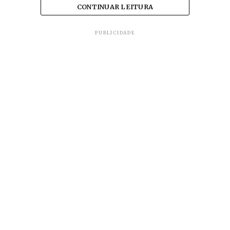
CONTINUAR LEITURA
PUBLICIDADE
Já em Passa Quatro, na mesma região, na MG-158, a
pista afundou dois metros após rompimento de
tubulação que passa por baixo da rodovia.