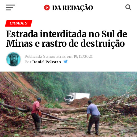
CIDADES
Estrada interditada no Sul de
Minas e rastro de destruição
Publicada
5 anos atrás
em
19/12/2021
Por
Daniel Polcaro