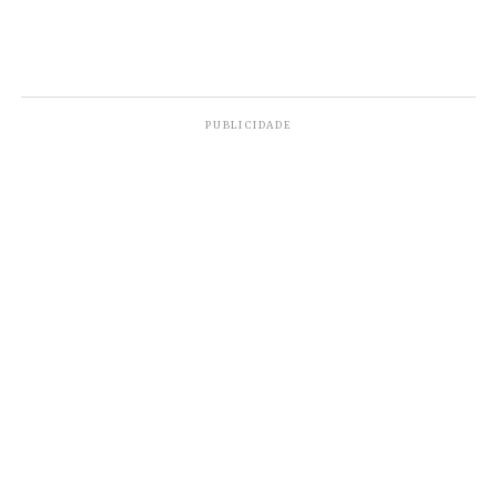
PUBLICIDADE
O trânsito está sendo desviado por dentro da
cidade.