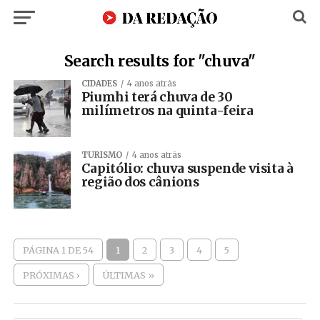
Search results for "chuva"
CIDADES
4 anos atrás
Piumhi terá chuva de 30
milímetros na quinta-feira
TURISMO
4 anos atrás
Capitólio: chuva suspende visita à
região dos cânions
PÁGINA 1 DE 54
1
2
3
4
5
PRÓXIMAS ›
ÚLTIMAS »