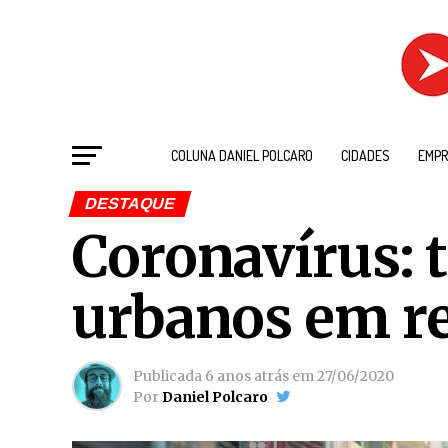
COLUNA DANIEL POLCARO
CIDADES
EMPR
DESTAQUE
Coronavírus: 
urbanos em re
Publicada
6 anos atrás
em
27/06/2020
Por
Daniel Polcaro