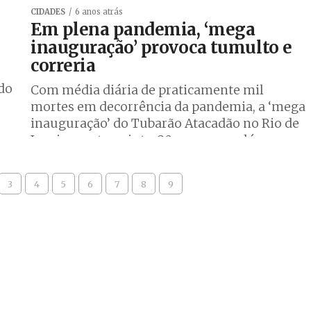
CIDADES
6 anos atrás
Em plena pandemia, ‘mega
inauguração’ provoca tumulto e
correria
 do
Com média diária de praticamente mil
mortes em decorrência da pandemia, a ‘mega
inauguração’ do Tubarão Atacadão no Rio de
Janeiro nesta quinta, 20, provocou além...
3
4
5
6
7
8
9