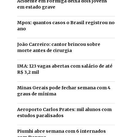
Acidente em Formiga deixa dois jovens
em estado grave
Mpox: quantos casos o Brasil registrou no
ano
João Carreiro: cantor brincou sobre
morte antes de cirurgia
IMA: 123 vagas abertas com salário de até
R$ 3,2 mil
Minas Gerais pode fechar semana com 4
graus de mínima
Aeroporto Carlos Prates: mil alunos com
estudos paralisados
Piumhi abre semana com 6 internados