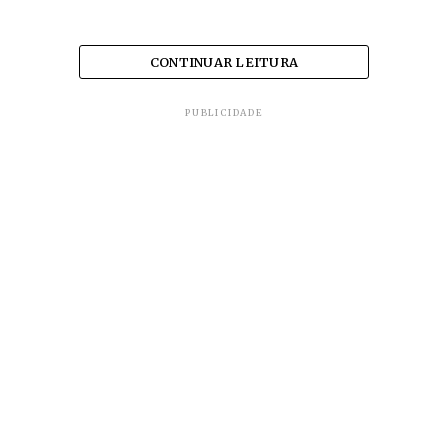
CONTINUAR LEITURA
PUBLICIDADE
A publicação de editais, principalmente em mídias
especializadas em economia e seções do tema em
jornais tradicionais, é uma das maiores receitas
dos veículos.
Será um duro golpe para boa parte dos jornais.