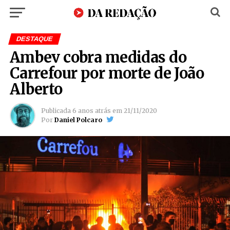
DESTAQUE
Ambev cobra medidas do
Carrefour por morte de João
Alberto
Publicada
6 anos atrás
em
21/11/2020
Por
Daniel Polcaro