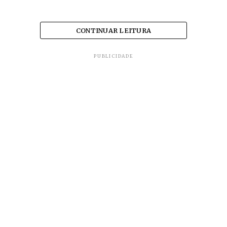
CONTINUAR LEITURA
PUBLICIDADE
‘Na Ambev não toleramos qualquer ato de racismo
ou violência. Estamos em luto pelo assassinato
brutal de João Alberto Silveira Freitas. Para todos
nós, nossos funcionários e a comunidade negra, a
tristeza, frustração e medo gerados por atos