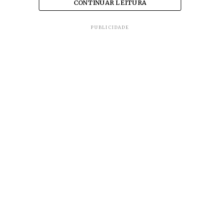
CONTINUAR LEITURA
PUBLICIDADE
‘Se o Congresso aciona o estado de calamidade,
temos condição de reagir rapidamente. Mas é
muito importante que seja dentro de um quadro de
recuperação das finanças. Estamos preparados
para fazer as coisas dentro das proporções’,
ressalta.