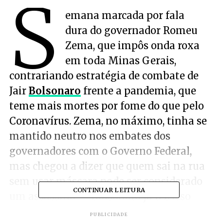
S
emana marcada por fala
dura do governador Romeu
Zema, que impôs onda roxa
em toda Minas Gerais,
contrariando estratégia de combate de
Jair
Bolsonaro
frente a pandemia, que
teme mais mortes por fome do que pelo
Coronavírus. Zema, no máximo, tinha se
mantido neutro nos embates dos
governadores com o Governo Federal,
mas chegou a dizer que quem sai na rua
sem usar máscara pode ser considerado
CONTINUAR LEITURA
um assassino — Bolsonaro já fez isso
inúmeras vezes.
PUBLICIDADE