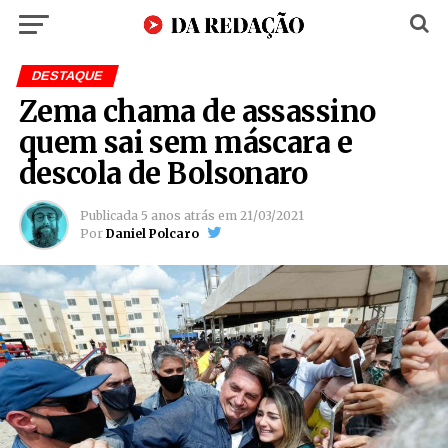
DESTAQUE
Zema chama de assassino
quem sai sem máscara e
descola de Bolsonaro
Publicada
5 anos atrás
em
21/03/2021
Por
Daniel Polcaro