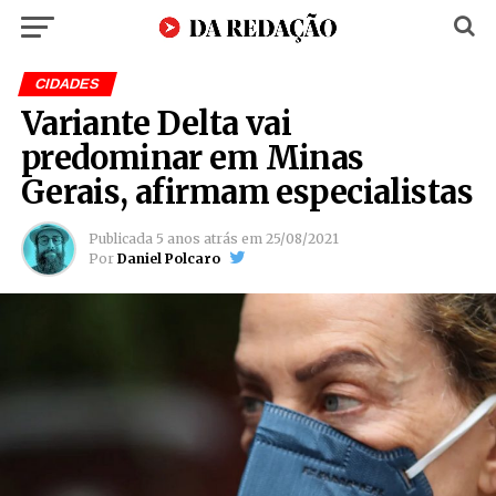
CIDADES
Variante Delta vai
predominar em Minas
Gerais, afirmam especialistas
Publicada
5 anos atrás
em
25/08/2021
Por
Daniel Polcaro