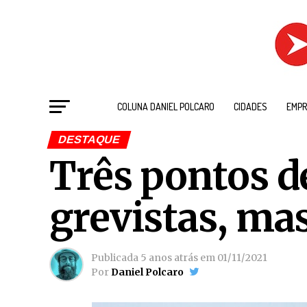
COLUNA DANIEL POLCARO
CIDADES
EMPR
DESTAQUE
Três pontos d
grevistas, ma
Publicada
5 anos atrás
em
01/11/2021
Por
Daniel Polcaro