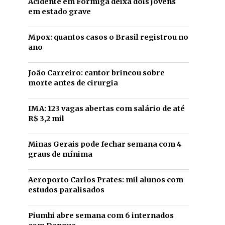
Acidente em Formiga deixa dois jovens
em estado grave
Mpox: quantos casos o Brasil registrou no
ano
João Carreiro: cantor brincou sobre
morte antes de cirurgia
IMA: 123 vagas abertas com salário de até
R$ 3,2 mil
Minas Gerais pode fechar semana com 4
graus de mínima
Aeroporto Carlos Prates: mil alunos com
estudos paralisados
Piumhi abre semana com 6 internados