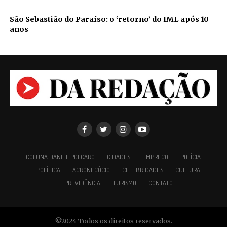
São Sebastião do Paraíso: o ‘retorno’ do IML após 10
anos
COLUNA DANIEL POLCARO
CIDADES
EMPREGO
POLÍCIA
POLÍTICA
AGRONEGÓCIO
CELEBRIDADES
CULTURA
PREVIDÊNCIA
TURISMO
CONTATO
©2024 Todos os direitos reservados.