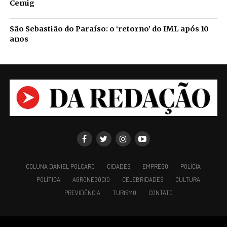
Cemig
São Sebastião do Paraíso: o ‘retorno’ do IML após 10
anos
COLUNA DANIEL POLCARO
CIDADES
EMPREGO
POLÍCIA
POLÍTICA
AGRONEGÓCIO
CELEBRIDADES
CULTURA
PREVIDÊNCIA
TURISMO
CONTATO