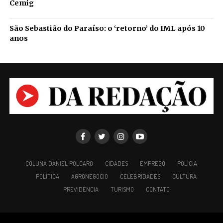
Cemig
São Sebastião do Paraíso: o ‘retorno’ do IML após 10
anos
COLUNA DANIEL POLCARO
CIDADES
EMPREGO
POLÍCIA
POLÍTICA
AGRONEGÓCIO
CELEBRIDADES
CULTURA
PREVIDÊNCIA
TURISMO
CONTATO