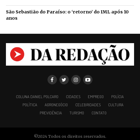
São Sebastião do Paraíso: o ‘retorno’ do IML após 10
anos
COLUNA DANIEL POLCARO
CIDADES
EMPREGO
POLÍCIA
POLÍTICA
AGRONEGÓCIO
CELEBRIDADES
CULTURA
PREVIDÊNCIA
TURISMO
CONTATO
©2024 Todos os direitos reservados.