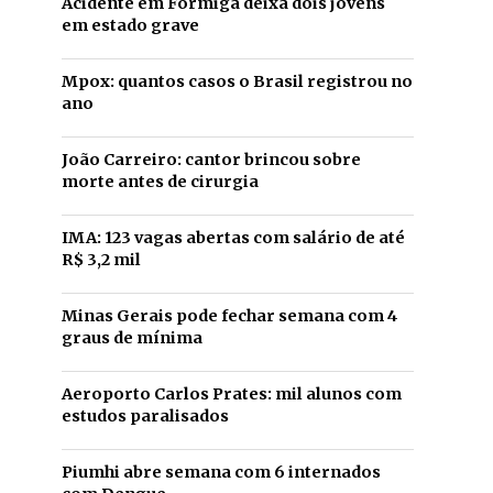
Acidente em Formiga deixa dois jovens
em estado grave
Mpox: quantos casos o Brasil registrou no
ano
João Carreiro: cantor brincou sobre
morte antes de cirurgia
IMA: 123 vagas abertas com salário de até
R$ 3,2 mil
Minas Gerais pode fechar semana com 4
graus de mínima
Aeroporto Carlos Prates: mil alunos com
estudos paralisados
Piumhi abre semana com 6 internados