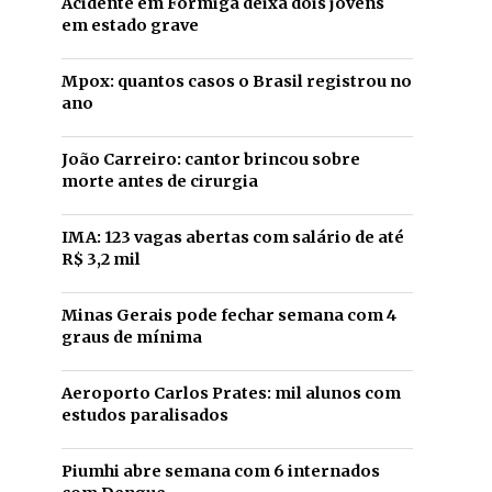
Acidente em Formiga deixa dois jovens
em estado grave
Mpox: quantos casos o Brasil registrou no
ano
João Carreiro: cantor brincou sobre
morte antes de cirurgia
IMA: 123 vagas abertas com salário de até
R$ 3,2 mil
Minas Gerais pode fechar semana com 4
graus de mínima
Aeroporto Carlos Prates: mil alunos com
estudos paralisados
Piumhi abre semana com 6 internados