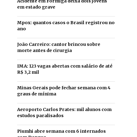
Acidente em Formiga deixa dois jovens
em estado grave
Mpox: quantos casos o Brasil registrou no
ano
João Carreiro: cantor brincou sobre
morte antes de cirurgia
IMA: 123 vagas abertas com salário de até
R$ 3,2 mil
Minas Gerais pode fechar semana com 4
graus de mínima
Aeroporto Carlos Prates: mil alunos com
estudos paralisados
Piumhi abre semana com 6 internados