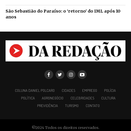
São Sebastião do Paraíso: o ‘retorno’ do IML após 10
anos
COLUNA DANIEL POLCARO
CIDADES
EMPREGO
POLÍCIA
POLÍTICA
AGRONEGÓCIO
CELEBRIDADES
CULTURA
PREVIDÊNCIA
TURISMO
CONTATO
©2024 Todos os direitos reservados.