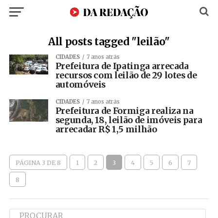
All posts tagged "leilão"
CIDADES
7 anos atrás
Prefeitura de Ipatinga arrecada
recursos com leilão de 29 lotes de
automóveis
CIDADES
7 anos atrás
Prefeitura de Formiga realiza na
segunda, 18, leilão de imóveis para
arrecadar R$ 1,5 milhão
PÁGINA 3 DE 8
1
2
3
4
5
6
7
8