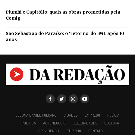
Piumhi e Capitólio: quais as obras prometidas pela
Cemig
São Sebastião do Paraíso: o ‘retorno’ do IML após 10
anos
COLUNA DANIEL POLCARO
CIDADES
EMPREGO
POLÍCIA
POLÍTICA
AGRONEGÓCIO
CELEBRIDADES
CULTURA
PREVIDÊNCIA
TURISMO
CONTATO