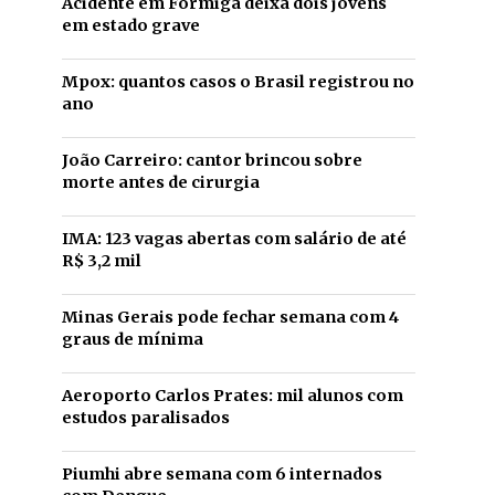
Acidente em Formiga deixa dois jovens
em estado grave
Mpox: quantos casos o Brasil registrou no
ano
João Carreiro: cantor brincou sobre
morte antes de cirurgia
IMA: 123 vagas abertas com salário de até
R$ 3,2 mil
Minas Gerais pode fechar semana com 4
graus de mínima
Aeroporto Carlos Prates: mil alunos com
estudos paralisados
Piumhi abre semana com 6 internados