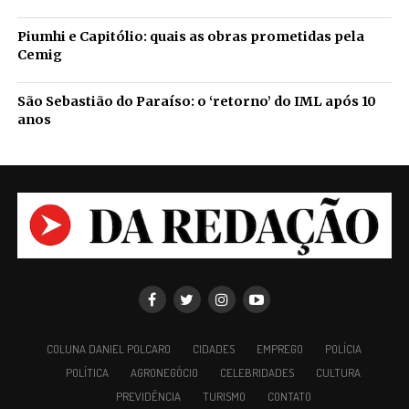
Piumhi e Capitólio: quais as obras prometidas pela
Cemig
São Sebastião do Paraíso: o ‘retorno’ do IML após 10
anos
COLUNA DANIEL POLCARO
CIDADES
EMPREGO
POLÍCIA
POLÍTICA
AGRONEGÓCIO
CELEBRIDADES
CULTURA
PREVIDÊNCIA
TURISMO
CONTATO