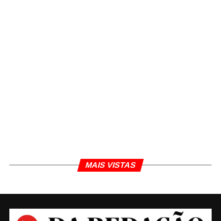
porte.
Para o presidente do Sebrae, Carlos Melles, os
pequenos negócios têm sido um dos
alavancadores da economia no Brasil, pois são
eles que estão gerando mais emprego e renda.
“Os donos de micro e pequenas empresas estão
confiantes no futuro do país”, afirmou. “Somente
este ano, foram mais de 670 mil vagas criadas
pelas micro e pequenas empresas, o que
representou cerca de 90% do total de postos de
trabalho com carteira assinada, superando todo o
saldo de 2018”, acrescentou.
MAIS VISTAS
Números da pesquisa
– Total recorde de empresários (35%) quer
contratar funcionários nos próximos 12 meses.