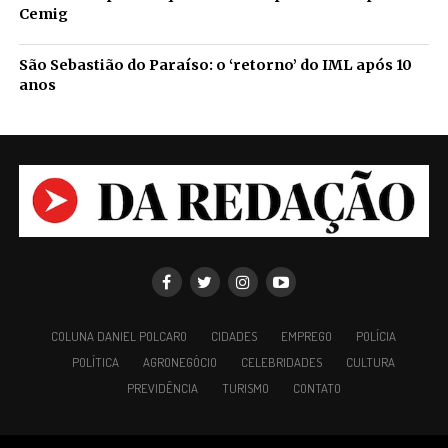
Cemig
São Sebastião do Paraíso: o ‘retorno’ do IML após 10
anos
COLUNA DANIEL POLCARO
CIDADES
EMPREGO
POLÍCIA
POLÍTICA
AGRONEGÓCIO
CELEBRIDADES
CULTURA
PREVIDÊNCIA
TURISMO
CONTATO