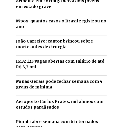
Acidente em Formiga deixa dois jovens
em estado grave
Mpox: quantos casos o Brasil registrou no
ano
João Carreiro: cantor brincou sobre
morte antes de cirurgia
IMA: 123 vagas abertas com salário de até
R$ 3,2 mil
Minas Gerais pode fechar semana com 4
graus de mínima
Aeroporto Carlos Prates: mil alunos com
estudos paralisados
Piumhi abre semana com 6 internados