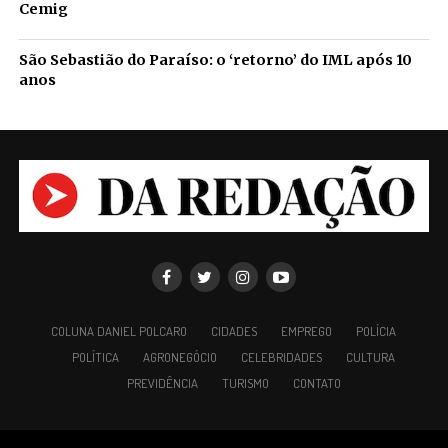
Cemig
São Sebastião do Paraíso: o ‘retorno’ do IML após 10
anos
COLUNA DANIEL POLCARO
CIDADES
EMPREGO
POLÍCIA
POLÍTICA
AGRONEGÓCIO
CELEBRIDADES
CULTURA
PREVIDÊNCIA
TURISMO
CONTATO