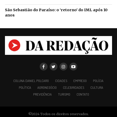
São Sebastião do Paraíso: o ‘retorno’ do IML após 10
anos
COLUNA DANIEL POLCARO
CIDADES
EMPREGO
POLÍCIA
POLÍTICA
AGRONEGÓCIO
CELEBRIDADES
CULTURA
PREVIDÊNCIA
TURISMO
CONTATO
©2024 Todos os direitos reservados.