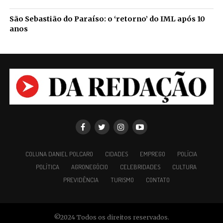
São Sebastião do Paraíso: o ‘retorno’ do IML após 10
anos
COLUNA DANIEL POLCARO
CIDADES
EMPREGO
POLÍCIA
POLÍTICA
AGRONEGÓCIO
CELEBRIDADES
CULTURA
PREVIDÊNCIA
TURISMO
CONTATO
©2024 Todos os direitos reservados.