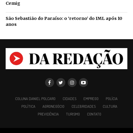
Cemig
São Sebastião do Paraíso: o ‘retorno’ do IML após 10
anos
COLUNA DANIEL POLCARO
CIDADES
EMPREGO
POLÍCIA
POLÍTICA
AGRONEGÓCIO
CELEBRIDADES
CULTURA
PREVIDÊNCIA
TURISMO
CONTATO